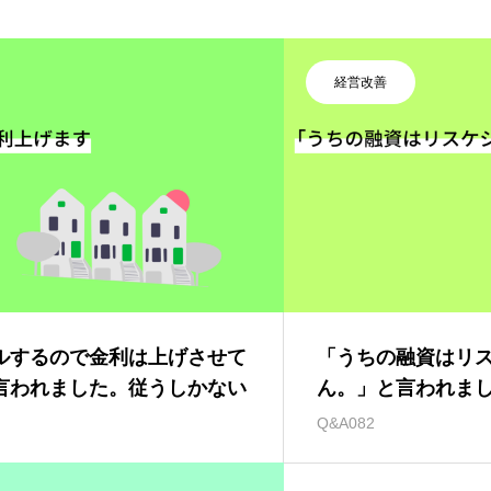
経営改善
ルするので金利は上げさせて
「うちの融資はリ
言われました。従うしかない
ん。」と言われま
すが、どうしたら
Q&A082