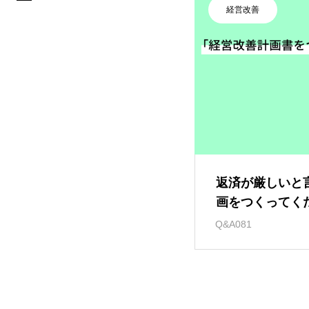
経営改善
返済が厳しいと
画をつくってく
ットで調べまし
Q&A081
せん。